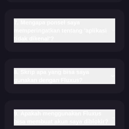
7. Mengapa ponsel saya
memperingatkan tentang 'aplikasi
tidak dikenal'?
8. Skrip apa yang bisa saya
gunakan dengan Fluxus?
9. Apakah menggunakan Fluxus
bisa membuat akun saya diblokir?