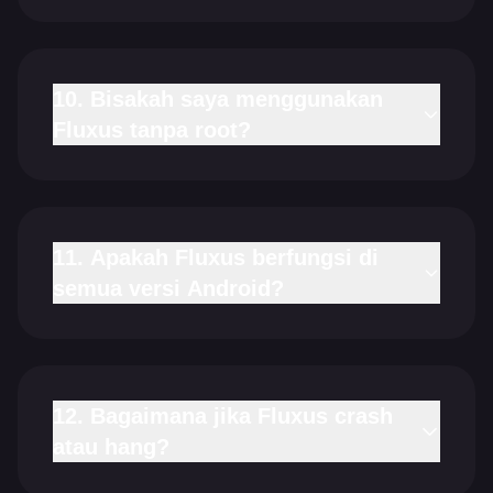
10. Bisakah saya menggunakan
Fluxus tanpa root?
11. Apakah Fluxus berfungsi di
semua versi Android?
12. Bagaimana jika Fluxus crash
atau hang?