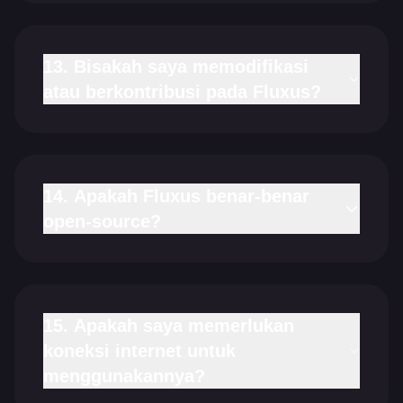
13. Bisakah saya memodifikasi
atau berkontribusi pada Fluxus?
14. Apakah Fluxus benar-benar
open-source?
15. Apakah saya memerlukan
koneksi internet untuk
menggunakannya?