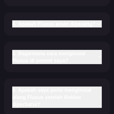
4. Apakah Fluxus aman dipasang?
5. Bagaimana cara menginstal
Fluxus di ponsel saya?
6. Apakah saya perlu menginstal
ulang Fluxus setelah Roblox
diperbarui?