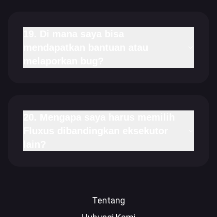
19. Di mana saya bisa
mendapatkan bantuan atau
melaporkan bug?
20. Mengapa saya harus memilih
Fluxus dibandingkan eksekutor
lain?
Tentang