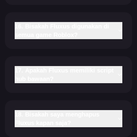
16. Bisakah Fluxus digunakan di
semua game Roblox?
17. Apakah Fluxus memiliki script
hub bawaan?
18. Bisakah saya menghapus
Fluxus kapan saja?